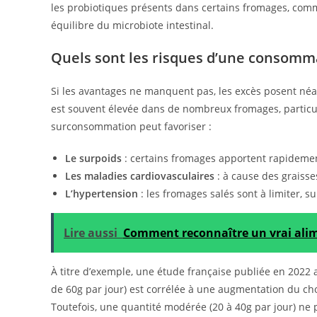
les probiotiques présents dans certains fromages, comm
équilibre du microbiote intestinal.
Quels sont les risques d’une consomm
Si les avantages ne manquent pas, les excès posent néa
est souvent élevée dans de nombreux fromages, particul
surconsommation peut favoriser :
Le surpoids
: certains fromages apportent rapideme
Les maladies cardiovasculaires
: à cause des graisse
L’hypertension
: les fromages salés sont à limiter, s
Lire aussi
Comment reconnaître un vrai alim
À titre d’exemple, une étude française publiée en 2022
de 60g par jour) est corrélée à une augmentation du cho
Toutefois, une quantité modérée (20 à 40g par jour) ne 