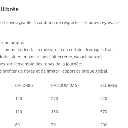
ilibrée
st envisageable, à condition de respecter certaines règles. Les
ur un adulte;
, comme la ricotta, la mozzarella ou certains fromages frais;
uits laitiers moins riches (lait écrémé, yaourt nature);
sses sur l’ensemble des repas de la journée;
rofiter de fibres et de limiter l’apport calorique global.
CALORIES
CALCIUM (MG)
SEL (MG)
120
270
220
110
150
570
80
70
200