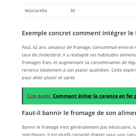
Mozzarella
30
Exemple concret comment intégrer le 
Paul, 42 ans, amateur de fromage, consommait environ 60
taux de cholestérol, il a réadapté ses habitudes aliment
fromages frais, et augmentant sa consommation de légum
renonce totalement à son plaisir quotidien. Cette expé
pour allier plaisir et santé.
Lire aussi
Comment éviter la carence en fer 
Faut-il bannir le fromage de son alime
Bannir le fromage n’est généralement pas nécessaire, 
spécifiques. Il est plutôt conseillé d’opter pour une con