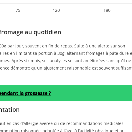
75
120
180
fromage au quotidien
g par jour, souvent en fin de repas. Suite à une alerte sur son
aires en limitant sa portion à 30g, alternant fromages à pâte dure e
es. Après six mois, ses analyses se sont améliorées sans qu’il ne
rience démontre qu’un ajustement raisonnable est souvent suffisan
pendant la grossesse ?
ntation
sauf en cas d’allergie avérée ou de recommandations médicales
sommation raisonnée, adaptée à l’âge, à l’activité physique et au