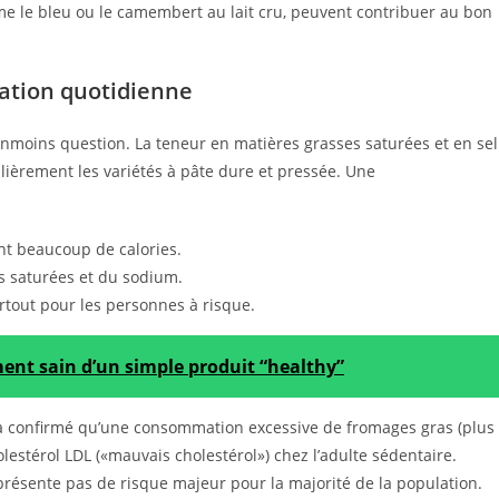
e le bleu ou le camembert au lait cru, peuvent contribuer au bon
ation quotidienne
nmoins question. La teneur en matières grasses saturées et en sel
ièrement les variétés à pâte dure et pressée. Une
nt beaucoup de calories.
s saturées et du sodium.
urtout pour les personnes à risque.
ent sain d’un simple produit “healthy”
 a confirmé qu’une consommation excessive de fromages gras (plus
lestérol LDL («mauvais cholestérol») chez l’adulte sédentaire.
présente pas de risque majeur pour la majorité de la population.