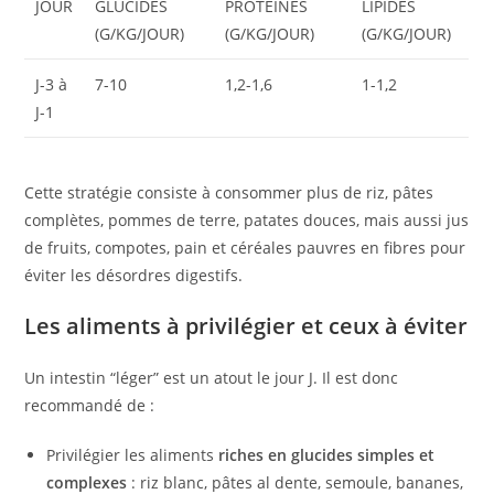
JOUR
GLUCIDES
PROTÉINES
LIPIDES
(G/KG/JOUR)
(G/KG/JOUR)
(G/KG/JOUR)
J-3 à
7-10
1,2-1,6
1-1,2
J-1
Cette stratégie consiste à consommer plus de riz, pâtes
complètes, pommes de terre, patates douces, mais aussi jus
de fruits, compotes, pain et céréales pauvres en fibres pour
éviter les désordres digestifs.
Les aliments à privilégier et ceux à éviter
Un intestin “léger” est un atout le jour J. Il est donc
recommandé de :
Privilégier les aliments
riches en glucides simples et
complexes
: riz blanc, pâtes al dente, semoule, bananes,