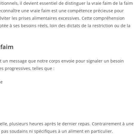
tionnels, il devient essentiel de distinguer la vraie faim de la faim
reconnaître une vraie faim est une compétence précieuse pour
éviter les prises alimentaires excessives. Cette compréhension
ée à ses besoins réels, loin des dictats de la restriction ou de la
 faim
st un message que notre corps envoie pour signaler un besoin
s progressives, telles que :
se
lle, plusieurs heures après le dernier repas. Contrairement à une
t pas soudains ni spécifiques à un aliment en particulier.