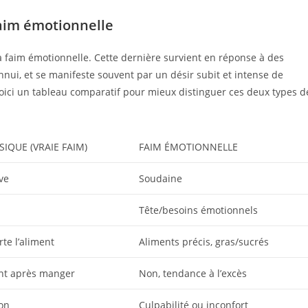
faim émotionnelle
la faim émotionnelle. Cette dernière survient en réponse à des
l’ennui, et se manifeste souvent par un désir subit et intense de
oici un tableau comparatif pour mieux distinguer ces deux types d
SIQUE (VRAIE FAIM)
FAIM ÉMOTIONNELLE
ve
Soudaine
Tête/besoins émotionnels
te l’aliment
Aliments précis, gras/sucrés
int après manger
Non, tendance à l’excès
ion
Culpabilité ou inconfort